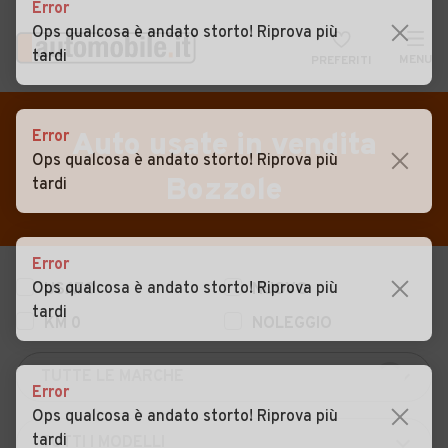
Error
Ops qualcosa è andato storto! Riprova più
tardi
MENU
PREFERITI
CERCA
VENDI
Auto
Error
Auto usate in vendita
Ops qualcosa è andato storto! Riprova più
MAGAZINE
Auto usate
Bozzole
tardi
ACCEDI
Auto Km 0
Auto Nuove
Error
Ops qualcosa è andato storto! Riprova più
USATO
NUOVO
Noleggio a lungo termine
tardi
KM 0
NOLEGGIO
Auto d'epoca
Moto
Error
Camper
Ops qualcosa è andato storto! Riprova più
tardi