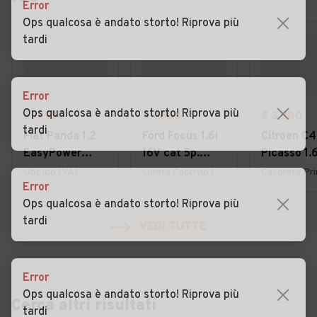
Error
Ops qualcosa è andato storto! Riprova più
tardi
Error
Ops qualcosa è andato storto! Riprova più
€ 4.950
€ 1.800
€ 3.900
tardi
Fiat Panda 1.2
Ford Focus 1.6i
Citroen C4
EasyPower
16V cat 5p.
Picasso 1.
Lounge
Ambiente
7posti 20
Uboldo (VA)
Lurate Caccivio (CO)
Error
Ops qualcosa è andato storto! Riprova più
tardi
VEDI TUTTE
Error
Ops qualcosa è andato storto! Riprova più
Cerca altri risultati
tardi