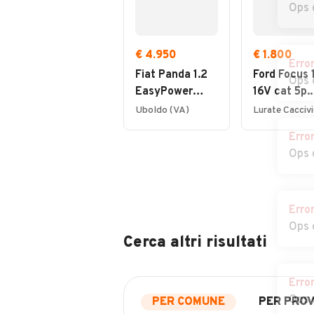
Ops 
€ 4.950
€ 1.800
Erro
Fiat Panda 1.2
Ford Focus 1
Ops 
EasyPower
16V cat 5p.
Lounge
Ambiente
Uboldo (VA)
Erro
Ops 
Erro
Ops 
Cerca altri risultati
Erro
Ops 
PER COMUNE
PER PROV