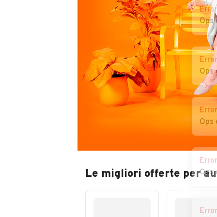
Erro
Ops 
Erro
Ops 
Erro
Ops 
Erro
Le migliori offerte per au
Ops 
Erro