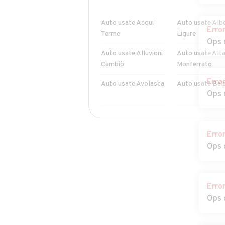
Auto usate Acqui
Auto usate Alb
Erro
Terme
Ligure
Ops 
Auto usate Alluvioni
Auto usate Alta
Cambiò
Monferrato
Erro
Auto usate Avolasca
Auto usate Bal
Ops 
Auto usate Belforte
Auto usate
Monferrato
Bergamasco
Erro
Ops 
Auto usate
Auto usate Bor
Borghetto di
San Martino
Borbera
Erro
Auto usate Bosio
Auto usate Boz
Ops 