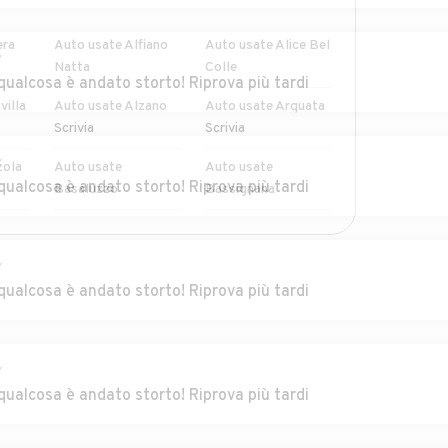
era
Auto usate Alfiano
Auto usate Alice Bel
r
Natta
Colle
qualcosa è andato storto! Riprova più tardi
villa
Auto usate Alzano
Auto usate Arquata
Scrivia
Scrivia
r
zola
Auto usate
Auto usate
qualcosa è andato storto! Riprova più tardi
Basaluzzo
Bassignana
Auto usate Berzano
Auto usate
MOSTRA ALTRI
di Tortona
Bistagno
r
qualcosa è andato storto! Riprova più tardi
go
Auto usate
Auto usate Bosco
Borgoratto
Marengo
Alessandrino
r
zole
Auto usate
Auto usate Cabella
qualcosa è andato storto! Riprova più tardi
Brignano-Frascata
Ligure