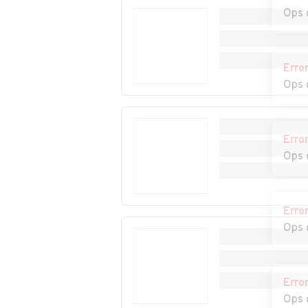
Castelletto d'Erro
Castelletto d'O
Ops 
Auto usate
Auto usate
Erro
Castelspina
Cavatore
Ops 
Auto usate Cerreto
Auto usate Cerr
Grue
Erro
Auto usate Costa
Auto usate
Ops 
Vescovato
Cremolino
Auto usate Dernice
Auto usate Fab
Curone
Erro
Ops 
Auto usate
Auto usate Fra
Francavilla Bisio
Erro
Auto usate
Auto usate
Ops 