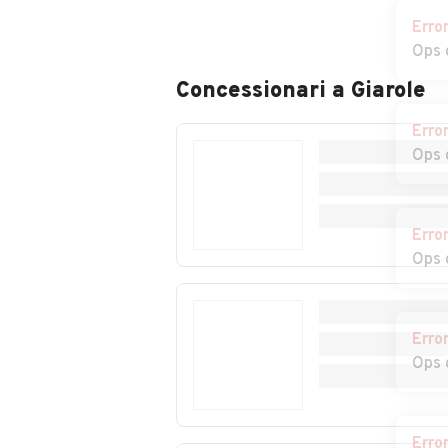
Auto usate
Auto usate Cam
Camagna
Erro
Monferrato
Ops 
Auto usate
Auto usate
Carbonara Scrivia
Carentino
Concessionari a
Giarole
Erro
Ops 
Auto usate Carrega
Auto usate Car
Ligure
Auto usate Casale
Auto usate
Erro
Monferrato
Casaleggio Boi
Ops 
Auto usate Cassano
Auto usate Cas
C
Spinola
a
Erro
Auto usate
Auto usate
Ops 
Castellar Guidobono
Castellazzo
Bormida
Auto usate
Auto usate
Erro