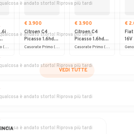
qualcosa è andato storto! Riprova più tardi
€ 3.900
€ 3.900
€ 2
r
.6i
Citroen C4
Citroen C4
Fiat
qualcosa è andato storto! Riprova più tardi
Picasso 1.6hdi
Picasso 1.6hdi
16V 
7posti 2012
7posti 2012
Emo
Lurate Caccivio (CO)
Casorate Primo (PV)
Casorate Primo (PV)
Geno
NEO
r
qualcosa è andato storto! Riprova più tardi
VEDI TUTTE
r
qualcosa è andato storto! Riprova più tardi
r
qualcosa è andato storto! Riprova più tardi
INCIA