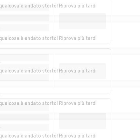
rba
Castelnuovo
Castelnuovo Scrivia
qualcosa è andato storto! Riprova più tardi
Bormida
Auto usate Cella
Auto usate
r
Monte
Cereseto
qualcosa è andato storto! Riprova più tardi
ina
Auto usate Coniolo
Auto usate Conzano
r
Auto usate Cuccaro
Auto usate Denice
qualcosa è andato storto! Riprova più tardi
Monferrato
brica
Auto usate
Auto usate
Felizzano
Fraconalto
r
qualcosa è andato storto! Riprova più tardi
scaro
Auto usate
Auto usate
Frassinello
Frassineto Po
Monferrato
r
Auto usate Fubine
Auto usate Gabiano
qualcosa è andato storto! Riprova più tardi