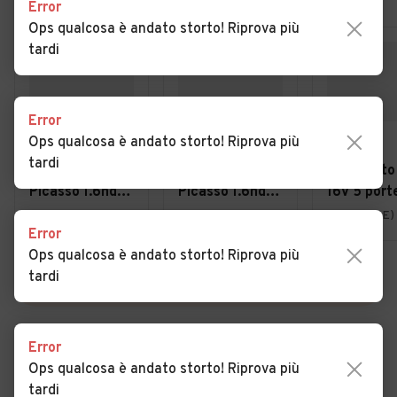
Error
Ops qualcosa è andato storto! Riprova più
tardi
Error
Ops qualcosa è andato storto! Riprova più
€ 3.900
€ 3.900
€ 2.000
tardi
Citroen C4
Citroen C4
Fiat Punto
Picasso 1.6hdi
Picasso 1.6hdi
16V 5 port
7posti 2012
7posti 2012
Emotion
Casorate Primo (PV)
Casorate Primo (PV)
Genova (GE)
Error
NEOPATEN
Ops qualcosa è andato storto! Riprova più
tardi
VEDI TUTTE
Error
Ops qualcosa è andato storto! Riprova più
Cerca altri risultati
tardi