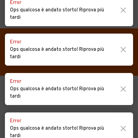
Error
Ops qualcosa è andato storto! Riprova più
tardi
MENU
PREFERITI
CERCA
VENDI
Auto
Error
Auto usate in vendita
Ops qualcosa è andato storto! Riprova più
MAGAZINE
Auto usate
Cremolino
tardi
ACCEDI
Auto Km 0
Auto Nuove
Error
Ops qualcosa è andato storto! Riprova più
USATO
NUOVO
Noleggio a lungo termine
tardi
KM 0
NOLEGGIO
Auto d'epoca
Moto
Error
Camper
Ops qualcosa è andato storto! Riprova più
tardi