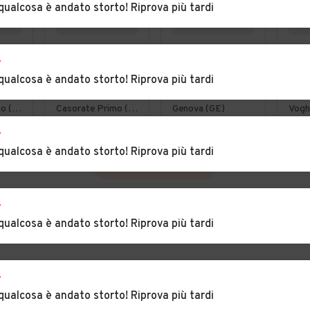
qualcosa è andato storto! Riprova più tardi
€ 3.900
€ 2.000
€ 5
r
Citroen C4
Fiat Punto 1.2
Bmw
qualcosa è andato storto! Riprova più tardi
hdi
Picasso 1.6hdi
16V 5 porte
dies
7posti 2012
Emotion
cili
Casorate Primo (PV)
Casorate Primo (PV)
Genova (GE)
Vogh
NEOPATENTATI
201
r
qualcosa è andato storto! Riprova più tardi
VEDI TUTTE
r
qualcosa è andato storto! Riprova più tardi
r
qualcosa è andato storto! Riprova più tardi
INCIA