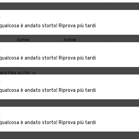
era
Auto usate Alfiano
Auto usate Alice Bel
r
Natta
Colle
qualcosa è andato storto! Riprova più tardi
villa
Auto usate Alzano
Auto usate Arquata
Scrivia
Scrivia
r
zola
Auto usate
Auto usate
qualcosa è andato storto! Riprova più tardi
Basaluzzo
Bassignana
Auto usate Berzano
Auto usate
MOSTRA ALTRI
di Tortona
Bistagno
r
qualcosa è andato storto! Riprova più tardi
go
Auto usate
Auto usate Bosco
Borgoratto
Marengo
Alessandrino
r
zole
Auto usate
Auto usate Cabella
qualcosa è andato storto! Riprova più tardi
Brignano-Frascata
Ligure