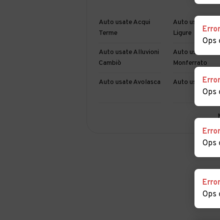
Auto usate Acqui
Auto usate Alb
Erro
Terme
Ligure
Ops 
Auto usate Alluvioni
Auto usate Alta
Cambiò
Monferrato
Erro
Auto usate Avolasca
Auto usate Bal
Ops 
Auto usate Belforte
Auto usate
Monferrato
Bergamasco
Erro
Ops 
Auto usate
Auto usate Bor
Borghetto di
San Martino
Borbera
Erro
Auto usate Bosio
Auto usate Boz
Ops 