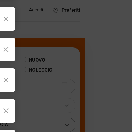
azine
Accedi
Preferiti
POCA
NUOVO
NOLEGGIO