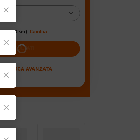
o
(+100 km)
Cambia
RICERCA AVANZATA