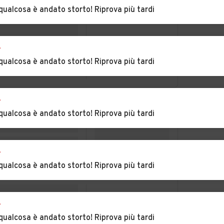
rba
Castelnuovo
Castelnuovo Scrivia
qualcosa è andato storto! Riprova più tardi
Bormida
Auto usate Cella
Auto usate
r
Monte
Cereseto
qualcosa è andato storto! Riprova più tardi
ina
Auto usate Coniolo
Auto usate Conzano
r
Auto usate Cuccaro
Auto usate Denice
qualcosa è andato storto! Riprova più tardi
Monferrato
brica
Auto usate
Auto usate
Felizzano
Fraconalto
r
qualcosa è andato storto! Riprova più tardi
scaro
Auto usate
Auto usate
Frassinello
Frassineto Po
Monferrato
r
Auto usate Fubine
Auto usate Gabiano
qualcosa è andato storto! Riprova più tardi