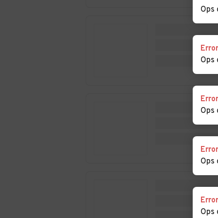
Castelletto d'Erro
Castelletto d'O
Ops 
Auto usate
Auto usate
Erro
Castelspina
Cavatore
Ops 
Auto usate Cerreto
Auto usate Cerr
Grue
Erro
Auto usate Costa
Auto usate
Ops 
Vescovato
Cremolino
Auto usate Dernice
Auto usate Fab
Curone
Erro
Ops 
Auto usate
Auto usate Fra
Francavilla Bisio
Erro
Auto usate
Auto usate
Ops 