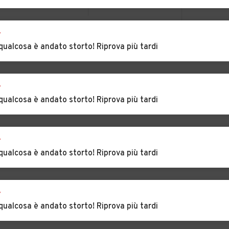
Auto usate
Auto usate Gavi
r
Gavazzana
VEDI TUTTI
qualcosa è andato storto! Riprova più tardi
Auto usate
Auto usate
Grognardo
Grondona
r
a
Auto usate Lerma
Auto usate Lu
qualcosa è andato storto! Riprova più tardi
io
Auto usate Melazzo
Auto usate Merana
r
qualcosa è andato storto! Riprova più tardi
are
Auto usate Molino
Auto usate
dei Torti
Mombello
Monferrato
r
Auto usate
Auto usate Monleale
qualcosa è andato storto! Riprova più tardi
Mongiardino Ligure