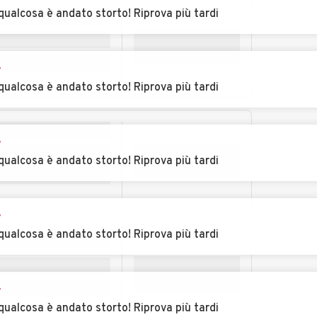
rba
Castelnuovo
Castelnuovo Scrivia
qualcosa è andato storto! Riprova più tardi
Bormida
Auto usate Cella
Auto usate
r
Monte
Cereseto
qualcosa è andato storto! Riprova più tardi
ina
Auto usate Coniolo
Auto usate Conzano
r
Auto usate Cuccaro
Auto usate Denice
qualcosa è andato storto! Riprova più tardi
Monferrato
brica
Auto usate
Auto usate
Felizzano
Fraconalto
r
qualcosa è andato storto! Riprova più tardi
scaro
Auto usate
Auto usate
Frassinello
Frassineto Po
Monferrato
r
Auto usate Fubine
Auto usate Gabiano
qualcosa è andato storto! Riprova più tardi