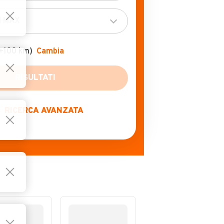
(+100 km)
Cambia
RICERCA AVANZATA