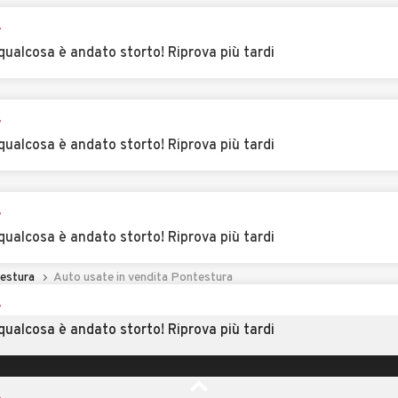
Auto usate
Auto usate
l'auto con automobile.it
r
Montaldo Bormida
Montecastello
qualcosa è andato storto! Riprova più tardi
Auto usate
Auto usate Morano
Montemarzino
sul Po
r
nese
Auto usate
Auto usate
qualcosa è andato storto! Riprova più tardi
Morsasco
Murisengo
Auto usate
Auto usate
Odalengo Grande
Odalengo Piccolo
r
qualcosa è andato storto! Riprova più tardi
ara
Auto usate Ottiglio
Auto usate Ovada
ano
Auto usate Paderna
Auto usate Pareto
r
estura
Auto usate in vendita Pontestura
qualcosa è andato storto! Riprova più tardi
Auto usate Pecetto
Auto usate Pietra
di Valenza
Marazzi