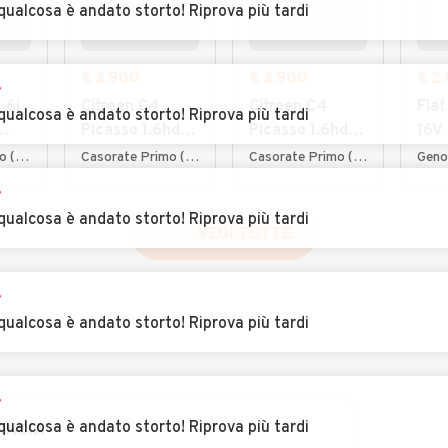
qualcosa è andato storto! Riprova più tardi
€ 3.900
€ 3.900
€ 2
r
.6i
Citroen C4
Citroen C4
Fiat
qualcosa è andato storto! Riprova più tardi
Picasso 1.6hdi
Picasso 1.6hdi
16V 
7posti 2012
7posti 2012
Emo
Lurate Caccivio (CO)
Casorate Primo (PV)
Casorate Primo (PV)
Geno
NEO
r
qualcosa è andato storto! Riprova più tardi
VEDI TUTTE
r
qualcosa è andato storto! Riprova più tardi
r
qualcosa è andato storto! Riprova più tardi
INCIA