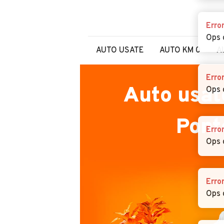
Erro
Ops 
AUTO USATE
AUTO KM 0
A
Erro
Auto usat
Ops 
Pont
Erro
Ops 
Erro
Ops 