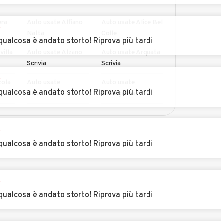
era
Auto usate Alfiano
Auto usate Alice Bel
r
Natta
Colle
qualcosa è andato storto! Riprova più tardi
villa
Auto usate Alzano
Auto usate Arquata
Scrivia
Scrivia
r
zola
Auto usate
Auto usate
qualcosa è andato storto! Riprova più tardi
Basaluzzo
Bassignana
Auto usate Berzano
Auto usate
MOSTRA ALTRI
di Tortona
Bistagno
r
qualcosa è andato storto! Riprova più tardi
go
Auto usate
Auto usate Bosco
Borgoratto
Marengo
Alessandrino
r
zole
Auto usate
Auto usate Cabella
qualcosa è andato storto! Riprova più tardi
Brignano-Frascata
Ligure