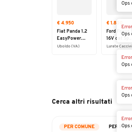
Ops 
€ 4.950
€ 1.800
Erro
Fiat Panda 1.2
Ford Focus 1
Ops 
EasyPower
16V cat 5p.
Lounge
Ambiente
Uboldo (VA)
Erro
Ops 
Erro
Ops 
Cerca altri risultati
Erro
Ops 
PER COMUNE
PER PROV