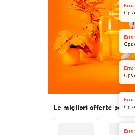
Erro
Ops 
Erro
Ops 
Erro
Ops 
Erro
Le migliori offerte per a
Ops 
Erro