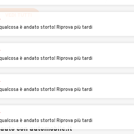
Auto usate
Auto usate Gavi
r
Gavazzana
VEDI TUTTI
qualcosa è andato storto! Riprova più tardi
Auto usate
Auto usate
Grognardo
Grondona
r
a
Auto usate Lerma
Auto usate Lu
qualcosa è andato storto! Riprova più tardi
io
Auto usate Melazzo
Auto usate Merana
r
qualcosa è andato storto! Riprova più tardi
are
Auto usate Molino
Auto usate
dei Torti
Mombello
Monferrato
r
Auto usate
Auto usate Monleale
qualcosa è andato storto! Riprova più tardi
Mongiardino Ligure