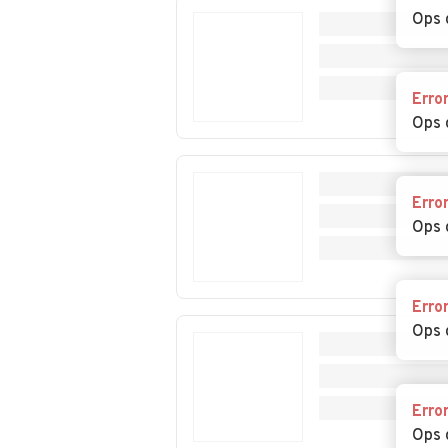
Castelletto d'Erro
Castelletto d'O
Ops 
Auto usate
Auto usate
Erro
Castelspina
Cavatore
Ops 
Auto usate Cerreto
Auto usate Cerr
Grue
Erro
Auto usate Costa
Auto usate
Ops 
Vescovato
Cremolino
Auto usate Dernice
Auto usate Fab
Curone
Erro
Ops 
Auto usate
Auto usate Fra
Francavilla Bisio
Erro
Auto usate
Auto usate
Ops 