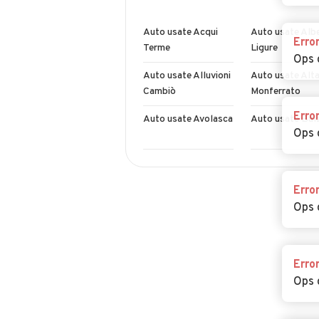
Auto usate Acqui
Auto usate Alb
Erro
Terme
Ligure
Ops 
Auto usate Alluvioni
Auto usate Alta
Cambiò
Monferrato
Erro
Auto usate Avolasca
Auto usate Bal
Ops 
Auto usate Belforte
Auto usate
Monferrato
Bergamasco
Erro
Ops 
Auto usate
Auto usate Bor
Borghetto di
San Martino
Borbera
Erro
Auto usate Bosio
Auto usate Boz
Ops 