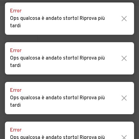
Auto usate Dernice
Auto usate Fabbrica Curone
Error
Ops qualcosa è andato storto! Riprova più
Auto usate Felizzano
Auto usate Fraconalto
tardi
Auto usate Francavilla Bisio
Auto usate Frascaro
Auto usate Frassinello
Auto usate Frassineto Po
Error
Monferrato
Ops qualcosa è andato storto! Riprova più
tardi
Auto usate Fresonara
Auto usate Frugarolo
Auto usate Fubine
Auto usate Gabiano
Error
Auto usate Gamalero
VEDI TUTTI
Auto usate Garbagna
Ops qualcosa è andato storto! Riprova più
tardi
Auto usate Gavazzana
Auto usate Gavi
Auto usate Giarole
Auto usate Gremiasco
Error
Auto usate Grognardo
Auto usate Grondona
Ops qualcosa è andato storto! Riprova più