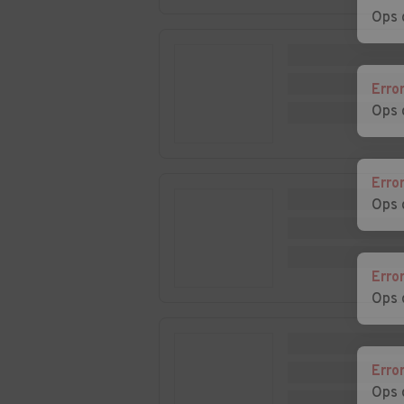
Castelletto d'Erro
Castelletto d'O
Ops 
Auto usate
Auto usate
Erro
Castelspina
Cavatore
Ops 
Auto usate Cerreto
Auto usate Cerr
Grue
Erro
Auto usate Costa
Auto usate
Ops 
Vescovato
Cremolino
Auto usate Dernice
Auto usate Fab
Curone
Erro
Ops 
Auto usate
Auto usate Fra
Francavilla Bisio
Erro
Auto usate
Auto usate
Ops 