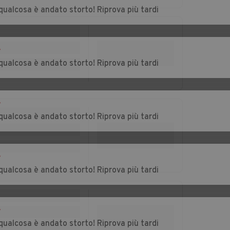
rba
Castelnuovo
Castelnuovo Scrivia
qualcosa è andato storto! Riprova più tardi
Bormida
Auto usate Cella
Auto usate
r
Monte
Cereseto
qualcosa è andato storto! Riprova più tardi
ina
Auto usate Coniolo
Auto usate Conzano
r
Auto usate Cuccaro
Auto usate Denice
qualcosa è andato storto! Riprova più tardi
Monferrato
brica
Auto usate
Auto usate
Felizzano
Fraconalto
r
qualcosa è andato storto! Riprova più tardi
scaro
Auto usate
Auto usate
Frassinello
Frassineto Po
Monferrato
r
Auto usate Fubine
Auto usate Gabiano
qualcosa è andato storto! Riprova più tardi