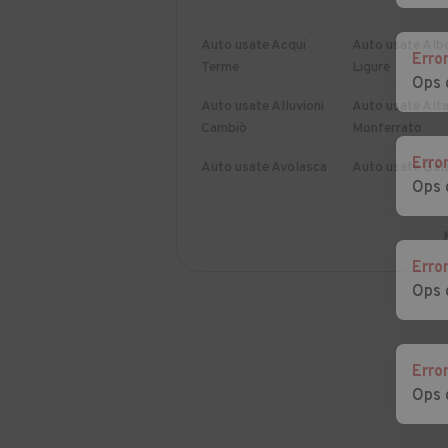
Auto usate Acqui
Auto usate Alb
Erro
Terme
Ligure
Ops 
Auto usate Alluvioni
Auto usate Alta
Cambiò
Monferrato
Erro
Auto usate Avolasca
Auto usate Bal
Ops 
Auto usate Belforte
Auto usate
Monferrato
Bergamasco
Erro
Ops 
Auto usate
Auto usate Bor
Borghetto di
San Martino
Borbera
Erro
Auto usate Bosio
Auto usate Boz
Ops 