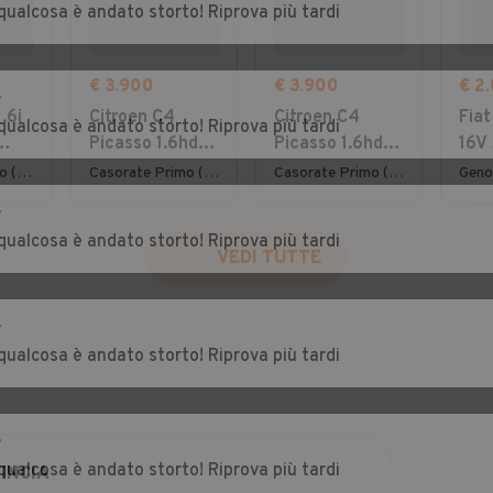
qualcosa è andato storto! Riprova più tardi
€ 3.900
€ 3.900
€ 2
r
.6i
Citroen C4
Citroen C4
Fiat
qualcosa è andato storto! Riprova più tardi
Picasso 1.6hdi
Picasso 1.6hdi
16V 
7posti 2012
7posti 2012
Emo
Lurate Caccivio (CO)
Casorate Primo (PV)
Casorate Primo (PV)
Geno
NEO
r
qualcosa è andato storto! Riprova più tardi
VEDI TUTTE
r
qualcosa è andato storto! Riprova più tardi
r
qualcosa è andato storto! Riprova più tardi
INCIA