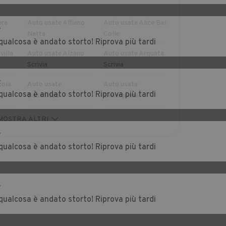
era
Auto usate Alfiano
Auto usate Alice Bel
r
Natta
Colle
qualcosa è andato storto! Riprova più tardi
villa
Auto usate Alzano
Auto usate Arquata
Scrivia
Scrivia
r
zola
Auto usate
Auto usate
qualcosa è andato storto! Riprova più tardi
Basaluzzo
Bassignana
Auto usate Berzano
Auto usate
MOSTRA ALTRI
di Tortona
Bistagno
r
qualcosa è andato storto! Riprova più tardi
go
Auto usate
Auto usate Bosco
Borgoratto
Marengo
Alessandrino
r
zole
Auto usate
Auto usate Cabella
qualcosa è andato storto! Riprova più tardi
Brignano-Frascata
Ligure