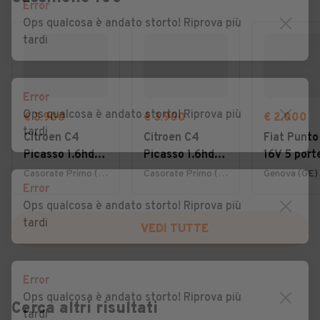
Error
Ops qualcosa è andato storto! Riprova più
tardi
Error
Ops qualcosa è andato storto! Riprova più
€ 3.900
€ 3.900
€ 2.000
tardi
Citroen C4
Citroen C4
Fiat Punto
Picasso 1.6hdi
Picasso 1.6hdi
16V 5 port
7posti 2012
7posti 2012
Emotion
Casorate Primo (PV)
Casorate Primo (PV)
Genova (GE)
Error
NEOPATEN
Ops qualcosa è andato storto! Riprova più
tardi
VEDI TUTTE
Error
Ops qualcosa è andato storto! Riprova più
Cerca altri risultati
tardi