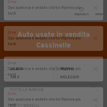
Error
Ops qualcosa è andato storto! Riprova più
tardi
MENU
PREFERITI
CERCA
VENDI
Auto
Error
Auto usate in vendita
Ops qualcosa è andato storto! Riprova più
MAGAZINE
Auto usate
Cassinelle
tardi
ACCEDI
Auto Km 0
Auto Nuove
Error
Ops qualcosa è andato storto! Riprova più
USATO
NUOVO
Noleggio a lungo termine
tardi
KM 0
NOLEGGIO
Auto d'epoca
Moto
Error
Camper
Ops qualcosa è andato storto! Riprova più
tardi