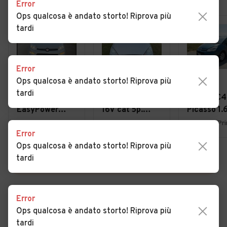
Error
Ops qualcosa è andato storto! Riprova più
tardi
Error
Ops qualcosa è andato storto! Riprova più
€ 4.950
€ 1.800
€ 3.900
tardi
Fiat Panda 1.2
Ford Focus 1.6i
Citroen C4
EasyPower
16V cat 5p.
Picasso 1.
Lounge
Ambiente
7posti 20
Uboldo (VA)
Lurate Caccivio (CO)
Error
Ops qualcosa è andato storto! Riprova più
tardi
VEDI TUTTE
Error
Ops qualcosa è andato storto! Riprova più
Cerca altri risultati
tardi