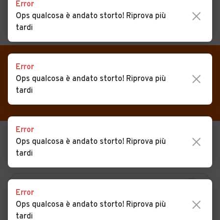
Error
Ops qualcosa è andato storto! Riprova più
tardi
MENU
PREFERITI
CERCA
VENDI
Auto
Error
Auto usate in vendita
Ops qualcosa è andato storto! Riprova più
MAGAZINE
Auto usate
Guazzora
tardi
ACCEDI
Auto Km 0
Auto Nuove
Error
Ops qualcosa è andato storto! Riprova più
USATO
NUOVO
Noleggio a lungo termine
tardi
KM 0
NOLEGGIO
Auto d'epoca
Moto
Error
Camper
Ops qualcosa è andato storto! Riprova più
tardi