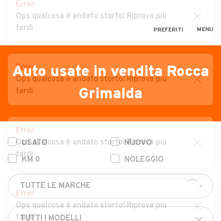
Error
Ops qualcosa è andato storto! Riprova più
tardi
MENU
PREFERITI
CERCA
VENDI
Auto
Error
Auto usate in vendita Rocca
Ops qualcosa è andato storto! Riprova più
MAGAZINE
Auto usate
Grimalda
tardi
ACCEDI
Auto Km 0
Auto Nuove
Error
Ops qualcosa è andato storto! Riprova più
USATO
NUOVO
Noleggio a lungo termine
tardi
KM 0
NOLEGGIO
Auto d'epoca
Moto
Error
Camper
Ops qualcosa è andato storto! Riprova più
tardi