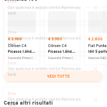
Error
Ops qualcosa è andato storto! Riprova più
tardi
Error
Ops qualcosa è andato storto! Riprova più
€ 3.900
€ 3.900
€ 2.000
tardi
Citroen C4
Citroen C4
Fiat Punto
Picasso 1.6hdi
Picasso 1.6hdi
16V 5 port
7posti 2012
7posti 2012
Emotion
Casorate Primo (PV)
Casorate Primo (PV)
Genova (GE)
Error
NEOPATEN
Ops qualcosa è andato storto! Riprova più
tardi
VEDI TUTTE
Error
Ops qualcosa è andato storto! Riprova più
Cerca altri risultati
tardi