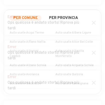
Error
PER COMUNE
PER PROVINCIA
Ops qualcosa è andato storto! Riprova più
tardi
Auto usate Acqui Terme
Auto usate Albera Ligure
Auto usate Alfiano Natta
Auto usate Alice Bel Colle
Error
Auto usate Alluvioni
Auto usate Altavilla
Ops qualcosa è andato storto! Riprova più
Cambiò
Monferrato
tardi
Auto usate Alzano Scrivia
Auto usate Arquata Scrivia
Auto usate Avolasca
Auto usate Balzola
Error
Ops qualcosa è andato storto! Riprova più
Auto usate Basaluzzo
Auto usate Bassignana
tardi
Auto usate Belforte
Auto usate Bergamasco
MOSTRA ALTRI
Monferrato