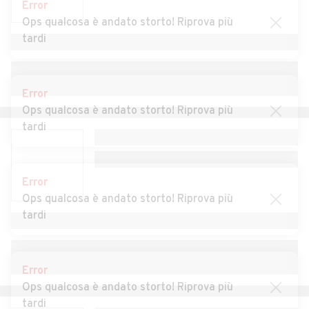
Error
Merli
Monferrato
Ops qualcosa è andato storto! Riprova più
tardi
Auto usate Castelletto
Auto usate Castelletto
d'Erro
d'Orba
Auto usate Castelnuovo
Auto usate Castelnuovo
Error
Bormida
Scrivia
Ops qualcosa è andato storto! Riprova più
tardi
Auto usate Castelspina
Auto usate Cavatore
Auto usate Cella Monte
Auto usate Cereseto
Error
Auto usate Cerreto Grue
Auto usate Cerrina
Ops qualcosa è andato storto! Riprova più
Auto usate Coniolo
Auto usate Conzano
tardi
Auto usate Costa
Auto usate Cremolino
Vescovato
Error
Auto usate Cuccaro
Auto usate Denice
Ops qualcosa è andato storto! Riprova più
Monferrato
tardi