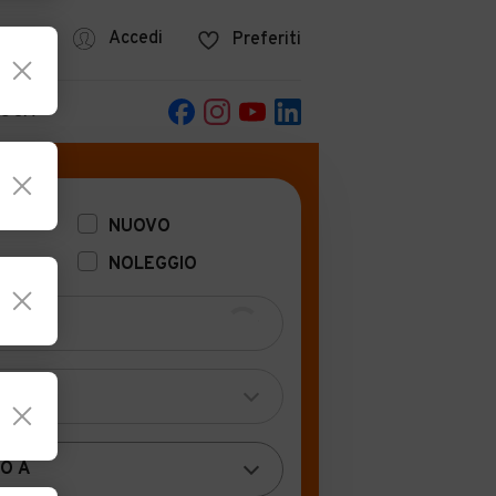
azine
Accedi
Preferiti
POCA
NUOVO
NOLEGGIO