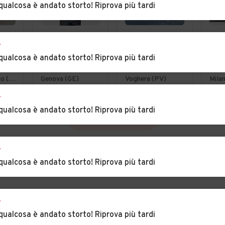
qualcosa è andato storto! Riprova più tardi
€ 2.000
€ 5.900
€ 3
r
Fiat Punto 1.2
Bmw serie 1
Cit
qualcosa è andato storto! Riprova più tardi
hdi
16V 5 porte
diesel 2.0
Gra
Emotion
cilindrata anno
2.0
Casorate Primo (PV)
Genova (GE)
Voghera (PV)
Milan
NEOPATENTATI
2013
Exc
r
POS
qualcosa è andato storto! Riprova più tardi
AUT
VEDI TUTTE
r
qualcosa è andato storto! Riprova più tardi
r
qualcosa è andato storto! Riprova più tardi
INCIA