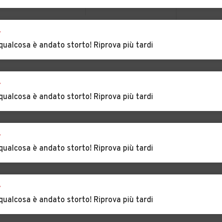
Gamalero
Auto usate Gavi
Auto usate Giarole
r
VEDI TUTTI
qualcosa è andato storto! Riprova più tardi
Auto usate
Auto usate
Grondona
Guazzora
r
ma
Auto usate Lu
Auto usate
qualcosa è andato storto! Riprova più tardi
Malvicino
azzo
Auto usate Merana
Auto usate
Mirabello
r
Monferrato
qualcosa è andato storto! Riprova più tardi
ino
Auto usate
Auto usate
Mombello
Momperone
r
Monferrato
qualcosa è andato storto! Riprova più tardi
Auto usate Monleale
Auto usate
gure
Montacuto