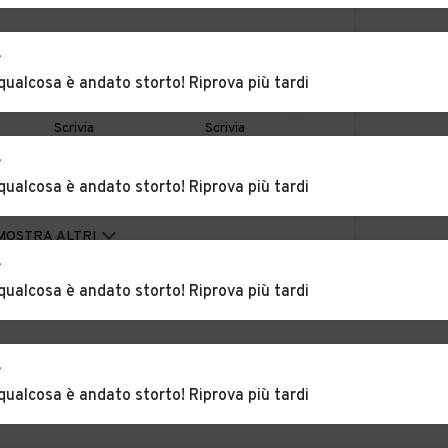
era
Auto usate Alfiano
Auto usate Alice Bel
r
Natta
Colle
qualcosa è andato storto! Riprova più tardi
villa
Auto usate Alzano
Auto usate Arquata
Scrivia
Scrivia
r
zola
Auto usate
Auto usate
qualcosa è andato storto! Riprova più tardi
Basaluzzo
Bassignana
Auto usate Berzano
Auto usate
MOSTRA ALTRI
di Tortona
Bistagno
r
qualcosa è andato storto! Riprova più tardi
go
Auto usate
Auto usate Bosco
Borgoratto
Marengo
Alessandrino
r
zole
Auto usate
Auto usate Cabella
qualcosa è andato storto! Riprova più tardi
Brignano-Frascata
Ligure