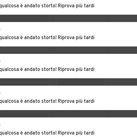
Castelnuovo Scrivia
Castelspina
qualcosa è andato storto! Riprova più tardi
a
Auto usate
Auto usate Cerreto
r
Cereseto
Grue
qualcosa è andato storto! Riprova più tardi
iolo
Auto usate Conzano
Auto usate Costa
Vescovato
r
caro
Auto usate Denice
Auto usate Dernice
qualcosa è andato storto! Riprova più tardi
Auto usate
Auto usate
Fraconalto
Francavilla Bisio
r
qualcosa è andato storto! Riprova più tardi
Auto usate
Auto usate
Frassineto Po
Fresonara
r
ine
Auto usate Gabiano
Auto usate
qualcosa è andato storto! Riprova più tardi