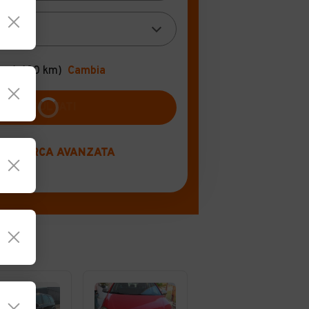
re
(+100 km)
Cambia
RICERCA AVANZATA