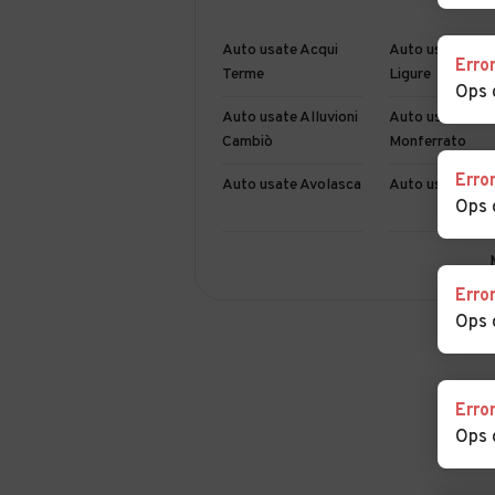
Auto usate Acqui
Auto usate Alb
Erro
Terme
Ligure
Ops 
Auto usate Alluvioni
Auto usate Alta
Cambiò
Monferrato
Erro
Auto usate Avolasca
Auto usate Bal
Ops 
Auto usate Belforte
Auto usate
Monferrato
Bergamasco
Erro
Ops 
Auto usate
Auto usate Bor
Borghetto di
San Martino
Borbera
Erro
Auto usate Bosio
Auto usate Boz
Ops 