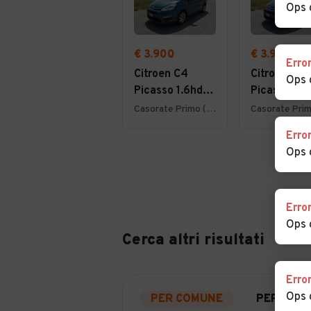
Ops 
€ 3.900
€ 3.900
Erro
Citroen C4
Citroen C4
Ops 
Picasso 1.6hdi
Picasso 1.6
7posti 2012
7posti 2012
Casorate Primo (PV)
Erro
Ops 
Erro
Ops 
Cerca altri risultati
Erro
Ops 
PER COMUNE
PER PROV