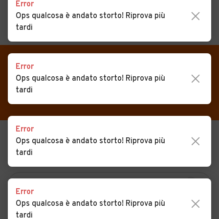
Error
Ops qualcosa è andato storto! Riprova più
tardi
MENU
PREFERITI
CERCA
VENDI
Auto
Error
Auto usate in vendita
Ops qualcosa è andato storto! Riprova più
MAGAZINE
Auto usate
Castelletto d'Orba
tardi
ACCEDI
Auto Km 0
Auto Nuove
Error
Ops qualcosa è andato storto! Riprova più
USATO
NUOVO
Noleggio a lungo termine
tardi
KM 0
NOLEGGIO
Auto d'epoca
Moto
Error
Camper
Ops qualcosa è andato storto! Riprova più
tardi