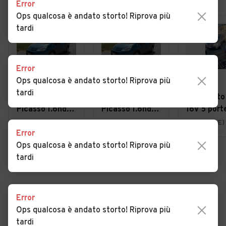
Error
Ops qualcosa è andato storto! Riprova più
tardi
Error
Ops qualcosa è andato storto! Riprova più
€ 3.900
€ 3.900
€ 2.000
tardi
Citroen C4
Citroen C4
Fiat Punto
Picasso 1.6hdi
Picasso 1.6hdi
16V 5 port
7posti 2012
7posti 2012
Emotion
Casorate Primo (PV)
Casorate Primo (PV)
Genova (GE)
Error
NEOPATEN
Ops qualcosa è andato storto! Riprova più
tardi
VEDI TUTTE
Error
Ops qualcosa è andato storto! Riprova più
Cerca altri risultati
tardi