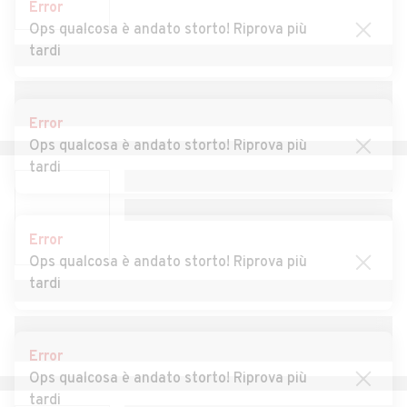
Error
Auto usate Castelletto
Auto usate Castelletto
Ops qualcosa è andato storto! Riprova più
Monferrato
d'Erro
tardi
Auto usate Castelletto
Auto usate Castelnuovo
d'Orba
Bormida
Error
Auto usate Castelnuovo
Auto usate Castelspina
Ops qualcosa è andato storto! Riprova più
Scrivia
tardi
Auto usate Cavatore
Auto usate Cella Monte
Auto usate Cereseto
Auto usate Cerreto Grue
Error
Ops qualcosa è andato storto! Riprova più
Auto usate Cerrina
Auto usate Coniolo
tardi
Auto usate Conzano
Auto usate Costa
Vescovato
Error
Auto usate Cremolino
Auto usate Cuccaro
Ops qualcosa è andato storto! Riprova più
Monferrato
tardi