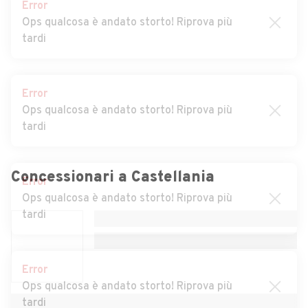
Error
Auto usate Berzano di
Auto usate Bistagno
Ops qualcosa è andato storto! Riprova più
Tortona
tardi
Auto usate Borghetto di
Auto usate Borgo San
Borbera
Martino
Error
Auto usate Borgoratto
Auto usate Bosco Marengo
Ops qualcosa è andato storto! Riprova più
Alessandrino
tardi
Auto usate Bosio
Auto usate Bozzole
Auto usate Brignano-
Auto usate Cabella Ligure
Error
Frascata
Ops qualcosa è andato storto! Riprova più
Concessionari a
Castellania
tardi
Auto usate Camagna
Auto usate Camino
Monferrato
Auto usate Cantalupo
Auto usate Capriata d'Orba
Error
Ligure
Ops qualcosa è andato storto! Riprova più
tardi
Auto usate Carbonara
Auto usate Carentino