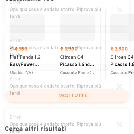
Error
Ops qualcosa è andato storto! Riprova più
tardi
Error
Ops qualcosa è andato storto! Riprova più
€ 4.950
€ 3.900
€ 3.900
tardi
Fiat Panda 1.2
Citroen C4
Citroen C4
EasyPower
Picasso 1.6hdi
Picasso 1.
Lounge
7posti 2012
7posti 20
Uboldo (VA)
Casorate Primo (PV)
Error
Ops qualcosa è andato storto! Riprova più
tardi
VEDI TUTTE
Error
Ops qualcosa è andato storto! Riprova più
Cerca altri risultati
tardi