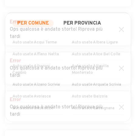
Error
PER COMUNE
PER PROVINCIA
Ops qualcosa è andato storto! Riprova più
tardi
Auto usate Acqui Terme
Auto usate Albera Ligure
Auto usate Alfiano Natta
Auto usate Alice Bel Colle
Error
Auto usate Alluvioni
Auto usate Altavilla
Ops qualcosa è andato storto! Riprova più
Cambiò
Monferrato
tardi
Auto usate Alzano Scrivia
Auto usate Arquata Scrivia
Auto usate Avolasca
Auto usate Balzola
Error
Ops qualcosa è andato storto! Riprova più
Auto usate Basaluzzo
Auto usate Bassignana
tardi
Auto usate Belforte
Auto usate Bergamasco
MOSTRA ALTRI
Monferrato