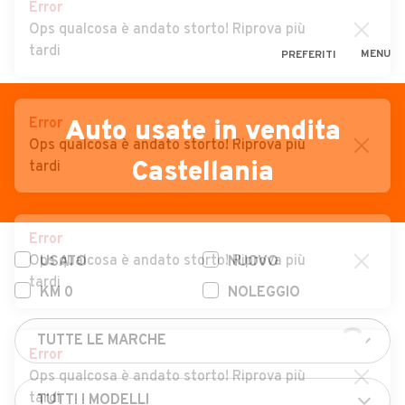
Error
Ops qualcosa è andato storto! Riprova più
tardi
MENU
PREFERITI
CERCA
VENDI
Auto
Error
Auto usate in vendita
Ops qualcosa è andato storto! Riprova più
MAGAZINE
Auto usate
Castellania
tardi
ACCEDI
Auto Km 0
Auto Nuove
Error
Ops qualcosa è andato storto! Riprova più
USATO
NUOVO
Noleggio a lungo termine
tardi
KM 0
NOLEGGIO
Auto d'epoca
Moto
Error
Camper
Ops qualcosa è andato storto! Riprova più
tardi