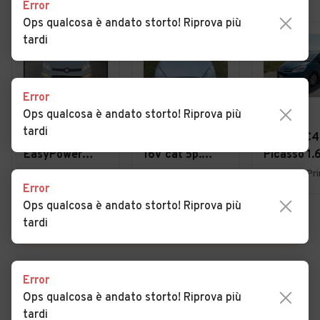
Error
Ops qualcosa è andato storto! Riprova più
tardi
Error
Ops qualcosa è andato storto! Riprova più
€ 4.950
€ 1.800
€ 3.900
tardi
Fiat Panda 1.2
Ford Focus 1.6i
Citroen C4
EasyPower
16V cat 5p.
Picasso 1.
Lounge
Ambiente
7posti 20
Uboldo (VA)
Lurate Caccivio (CO)
Error
Ops qualcosa è andato storto! Riprova più
tardi
VEDI TUTTE
Error
Ops qualcosa è andato storto! Riprova più
Cerca altri risultati
tardi