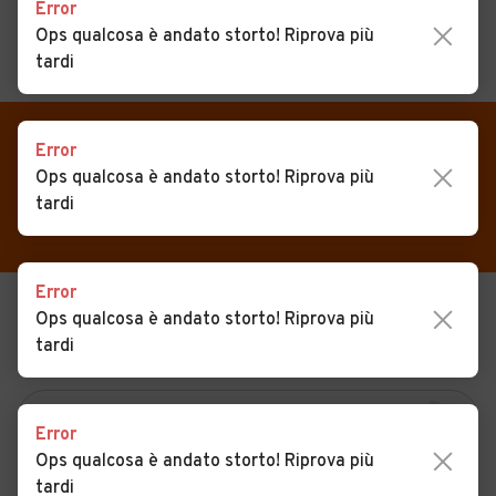
Error
Ops qualcosa è andato storto! Riprova più
tardi
MENU
PREFERITI
CERCA
VENDI
Auto
Error
Auto usate in vendita
Ops qualcosa è andato storto! Riprova più
MAGAZINE
Auto usate
Vignale Monferrato
tardi
ACCEDI
Auto Km 0
Auto Nuove
Error
Ops qualcosa è andato storto! Riprova più
USATO
NUOVO
Noleggio a lungo termine
tardi
KM 0
NOLEGGIO
Auto d'epoca
Moto
Error
Camper
Ops qualcosa è andato storto! Riprova più
tardi