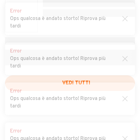
Auto usate Denice
Auto usate Dernice
Error
Auto usate Fabbrica Curone
Auto usate Felizzano
Ops qualcosa è andato storto! Riprova più
tardi
Auto usate Fraconalto
Auto usate Francavilla Bisio
Auto usate Frascaro
Auto usate Frassinello
Monferrato
Error
Ops qualcosa è andato storto! Riprova più
Auto usate Frassineto Po
Auto usate Fresonara
tardi
Auto usate Frugarolo
Auto usate Fubine
Auto usate Gabiano
Auto usate Gamalero
Error
VEDI TUTTI
Ops qualcosa è andato storto! Riprova più
Auto usate Garbagna
Auto usate Gavazzana
tardi
Auto usate Gavi
Auto usate Giarole
Auto usate Gremiasco
Auto usate Grognardo
Error
Ops qualcosa è andato storto! Riprova più