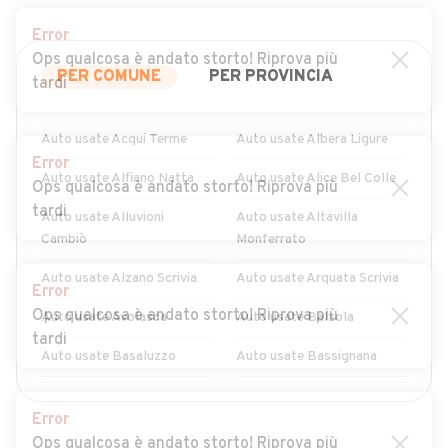
Error
Ops qualcosa è andato storto! Riprova più
PER COMUNE
PER PROVINCIA
tardi
Auto usate Acqui Terme
Auto usate Albera Ligure
Error
Auto usate Alfiano Natta
Auto usate Alice Bel Colle
Ops qualcosa è andato storto! Riprova più
tardi
Auto usate Alluvioni
Auto usate Altavilla
Cambiò
Monferrato
Auto usate Alzano Scrivia
Auto usate Arquata Scrivia
Error
Ops qualcosa è andato storto! Riprova più
Auto usate Avolasca
Auto usate Balzola
tardi
Auto usate Basaluzzo
Auto usate Bassignana
Auto usate Belforte
Auto usate Bergamasco
MOSTRA ALTRI
Error
Monferrato
Ops qualcosa è andato storto! Riprova più