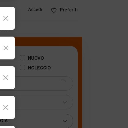
azine
Accedi
Preferiti
POCA
NUOVO
NOLEGGIO