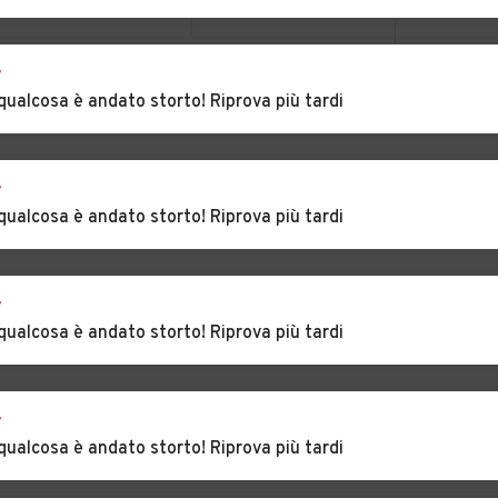
Auto usate
Auto usate Gavi
r
Gavazzana
VEDI TUTTI
qualcosa è andato storto! Riprova più tardi
Auto usate
Auto usate
Grognardo
Grondona
r
a
Auto usate Lerma
Auto usate Lu
qualcosa è andato storto! Riprova più tardi
io
Auto usate Melazzo
Auto usate Merana
r
qualcosa è andato storto! Riprova più tardi
are
Auto usate Molino
Auto usate
dei Torti
Mombello
Monferrato
r
Auto usate Monleale
Auto usate
qualcosa è andato storto! Riprova più tardi
Montacuto