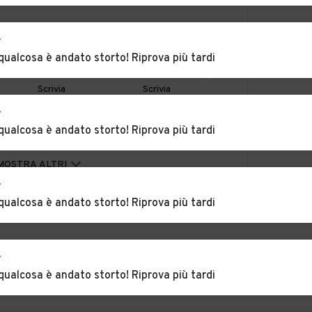
era
Auto usate Alfiano
Auto usate Alice Bel
r
Natta
Colle
qualcosa è andato storto! Riprova più tardi
villa
Auto usate Alzano
Auto usate Arquata
Scrivia
Scrivia
r
zola
Auto usate
Auto usate
qualcosa è andato storto! Riprova più tardi
Basaluzzo
Bassignana
Auto usate Berzano
Auto usate
MOSTRA ALTRI
di Tortona
Bistagno
r
qualcosa è andato storto! Riprova più tardi
go
Auto usate
Auto usate Bosco
Borgoratto
Marengo
Alessandrino
r
zole
Auto usate
Auto usate Cabella
qualcosa è andato storto! Riprova più tardi
Brignano-Frascata
Ligure