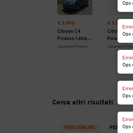
Ops 
€ 3.900
€ 3.900
Erro
Citroen C4
Citroen C4
Ops 
Picasso 1.6hdi
Picasso 1.6
7posti 2012
7posti 2012
Casorate Primo (PV)
Erro
Ops 
Erro
Ops 
Cerca altri risultati
Erro
Ops 
PER COMUNE
PER PROV