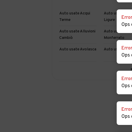
Auto usate Acqui
Auto usate Alb
Erro
Terme
Ligure
Ops 
Auto usate Alluvioni
Auto usate Alta
Cambiò
Monferrato
Erro
Auto usate Avolasca
Auto usate Bal
Ops 
Auto usate Belforte
Auto usate
Monferrato
Bergamasco
Erro
Ops 
Auto usate
Auto usate Bor
Borghetto di
San Martino
Borbera
Erro
Auto usate Bosio
Auto usate Boz
Ops 