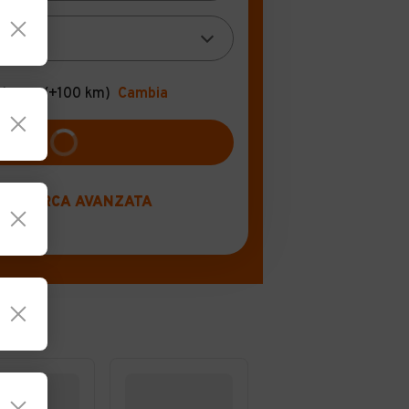
Ligure
(+100 km)
Cambia
RICERCA AVANZATA