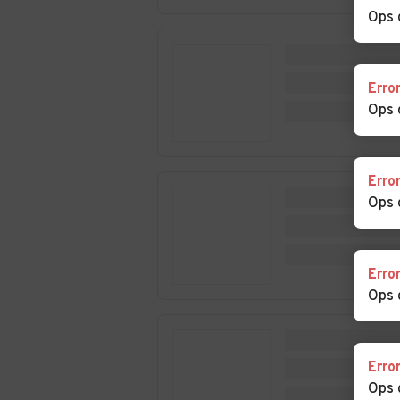
Castelletto d'Erro
Castelletto d'O
Ops 
Auto usate
Auto usate
Erro
Castelspina
Cavatore
Ops 
Auto usate Cerreto
Auto usate Cerr
Grue
Erro
Auto usate Costa
Auto usate
Ops 
Vescovato
Cremolino
Auto usate Dernice
Auto usate Fab
Curone
Erro
Ops 
Auto usate
Auto usate Fra
Francavilla Bisio
Erro
Auto usate
Auto usate
Ops 