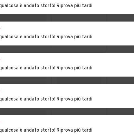
rba
Castelnuovo
Castelnuovo Scrivia
qualcosa è andato storto! Riprova più tardi
Bormida
Auto usate Cella
Auto usate
r
Monte
Cereseto
qualcosa è andato storto! Riprova più tardi
ina
Auto usate Coniolo
Auto usate Conzano
r
Auto usate Cuccaro
Auto usate Denice
qualcosa è andato storto! Riprova più tardi
Monferrato
brica
Auto usate
Auto usate
Felizzano
Fraconalto
r
qualcosa è andato storto! Riprova più tardi
scaro
Auto usate
Auto usate
Frassinello
Frassineto Po
Monferrato
r
Auto usate Fubine
Auto usate Gabiano
qualcosa è andato storto! Riprova più tardi