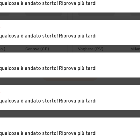
qualcosa è andato storto! Riprova più tardi
€ 2.000
€ 5.900
€ 3
r
Fiat Punto 1.2
Bmw serie 1
Cit
qualcosa è andato storto! Riprova più tardi
hdi
16V 5 porte
diesel 2.0
Gra
Emotion
cilindrata anno
2.0
Casorate Primo (PV)
Genova (GE)
Voghera (PV)
Milan
NEOPATENTATI
2013
Exc
r
POS
qualcosa è andato storto! Riprova più tardi
AUT
VEDI TUTTE
r
qualcosa è andato storto! Riprova più tardi
r
qualcosa è andato storto! Riprova più tardi
INCIA