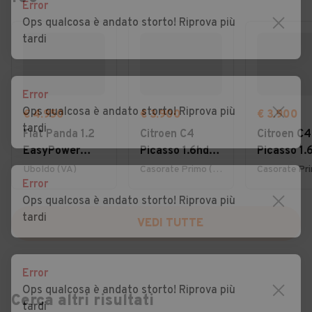
Error
Ops qualcosa è andato storto! Riprova più
tardi
Error
Ops qualcosa è andato storto! Riprova più
€ 4.950
€ 3.900
€ 3.900
tardi
Fiat Panda 1.2
Citroen C4
Citroen C4
EasyPower
Picasso 1.6hdi
Picasso 1.
Lounge
7posti 2012
7posti 20
Uboldo (VA)
Casorate Primo (PV)
Error
Ops qualcosa è andato storto! Riprova più
tardi
VEDI TUTTE
Error
Ops qualcosa è andato storto! Riprova più
Cerca altri risultati
tardi