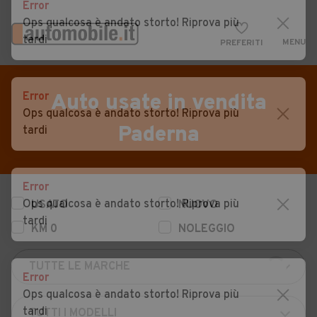
Error
Ops qualcosa è andato storto! Riprova più
tardi
MENU
PREFERITI
CERCA
VENDI
Auto
Error
Auto usate in vendita
Ops qualcosa è andato storto! Riprova più
MAGAZINE
Auto usate
Paderna
tardi
ACCEDI
Auto Km 0
Auto Nuove
Error
Ops qualcosa è andato storto! Riprova più
USATO
NUOVO
Noleggio a lungo termine
tardi
KM 0
NOLEGGIO
Auto d'epoca
Moto
Error
Camper
Ops qualcosa è andato storto! Riprova più
tardi