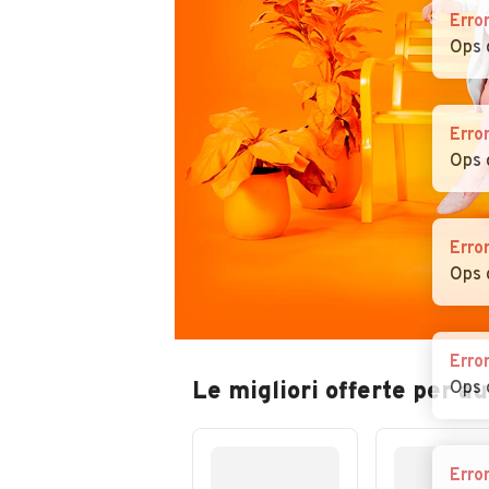
Erro
Ops 
Erro
Ops 
Erro
Ops 
Erro
Le migliori offerte per a
Ops 
Erro