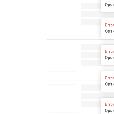
Castelletto d'Erro
Castelletto d'O
Ops 
Auto usate
Auto usate
Erro
Castelspina
Cavatore
Ops 
Auto usate Cerreto
Auto usate Cerr
Grue
Erro
Auto usate Costa
Auto usate
Ops 
Vescovato
Cremolino
Auto usate Dernice
Auto usate Fab
Curone
Erro
Ops 
Auto usate
Auto usate Fra
Francavilla Bisio
Erro
Auto usate
Auto usate
Ops 