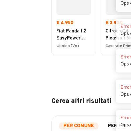
Ops 
€ 4.950
€ 3.900
Erro
Fiat Panda 1.2
Citroen C4
Ops 
EasyPower
Picasso 1.6
Lounge
7posti 2012
Uboldo (VA)
Erro
Ops 
Erro
Ops 
Cerca altri risultati
Erro
Ops 
PER COMUNE
PER PROV