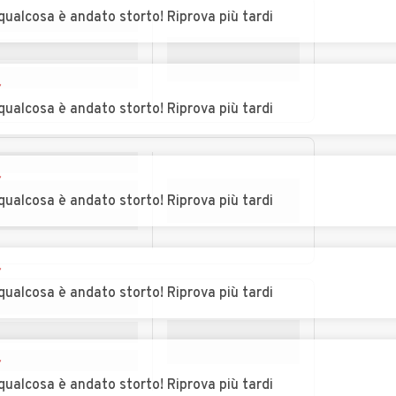
rba
Castelnuovo
Castelnuovo Scrivia
qualcosa è andato storto! Riprova più tardi
Bormida
Auto usate Cella
Auto usate
r
Monte
Cereseto
qualcosa è andato storto! Riprova più tardi
ina
Auto usate Coniolo
Auto usate Conzano
r
Auto usate Cuccaro
Auto usate Denice
qualcosa è andato storto! Riprova più tardi
Monferrato
brica
Auto usate
Auto usate
Felizzano
Fraconalto
r
qualcosa è andato storto! Riprova più tardi
scaro
Auto usate
Auto usate
Frassinello
Frassineto Po
Monferrato
r
Auto usate Fubine
Auto usate Gabiano
qualcosa è andato storto! Riprova più tardi