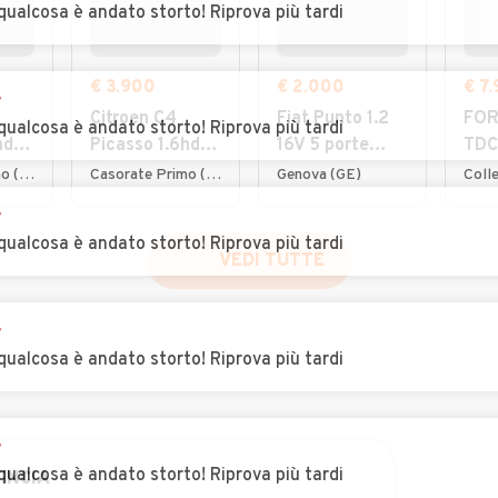
qualcosa è andato storto! Riprova più tardi
€ 3.900
€ 2.000
€ 7
r
Citroen C4
Fiat Punto 1.2
FORD
qualcosa è andato storto! Riprova più tardi
hdi
Picasso 1.6hdi
16V 5 porte
TDC
7posti 2012
Emotion
por
Casorate Primo (PV)
Casorate Primo (PV)
Genova (GE)
Coll
NEOPATENTATI
Bus
r
qualcosa è andato storto! Riprova più tardi
VEDI TUTTE
r
qualcosa è andato storto! Riprova più tardi
r
qualcosa è andato storto! Riprova più tardi
INCIA