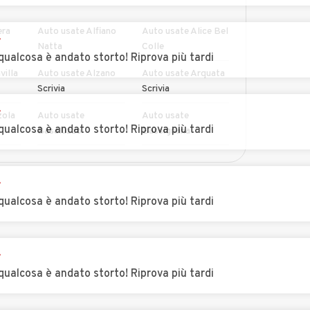
era
Auto usate Alfiano
Auto usate Alice Bel
r
Natta
Colle
qualcosa è andato storto! Riprova più tardi
villa
Auto usate Alzano
Auto usate Arquata
Scrivia
Scrivia
r
zola
Auto usate
Auto usate
qualcosa è andato storto! Riprova più tardi
Basaluzzo
Bassignana
Auto usate Berzano
Auto usate
MOSTRA ALTRI
di Tortona
Bistagno
r
qualcosa è andato storto! Riprova più tardi
go
Auto usate
Auto usate Bosco
Borgoratto
Marengo
Alessandrino
r
zole
Auto usate
Auto usate Cabella
qualcosa è andato storto! Riprova più tardi
Brignano-Frascata
Ligure