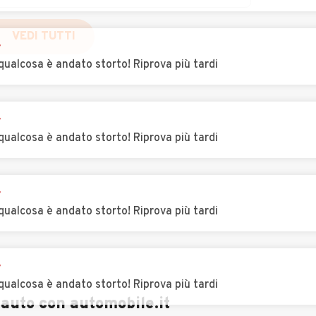
Auto usate
Auto usate Gavi
r
Gavazzana
VEDI TUTTI
qualcosa è andato storto! Riprova più tardi
Auto usate
Auto usate
Grognardo
Grondona
r
a
Auto usate Lerma
Auto usate Lu
qualcosa è andato storto! Riprova più tardi
io
Auto usate Melazzo
Auto usate Merana
r
qualcosa è andato storto! Riprova più tardi
are
Auto usate Molino
Auto usate
dei Torti
Mombello
Monferrato
r
Auto usate
Auto usate Monleale
qualcosa è andato storto! Riprova più tardi
Mongiardino Ligure