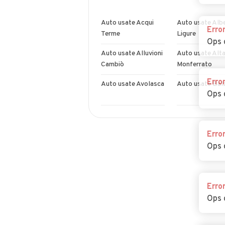
Auto usate Acqui
Auto usate Alb
Erro
Terme
Ligure
Ops 
Auto usate Alluvioni
Auto usate Alta
Cambiò
Monferrato
Erro
Auto usate Avolasca
Auto usate Bal
Ops 
Auto usate Belforte
Auto usate
Monferrato
Bergamasco
Erro
Ops 
Auto usate
Auto usate Bor
Borghetto di
San Martino
Borbera
Erro
Auto usate Bosio
Auto usate Boz
Ops 