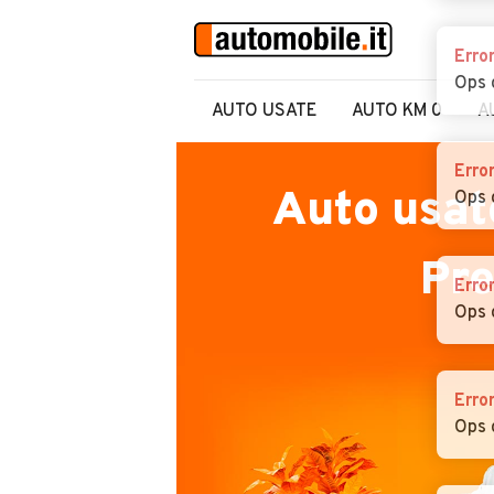
Erro
Ops 
AUTO USATE
AUTO KM 0
A
Erro
Auto usat
Ops 
Pr
Erro
Ops 
Erro
Ops 