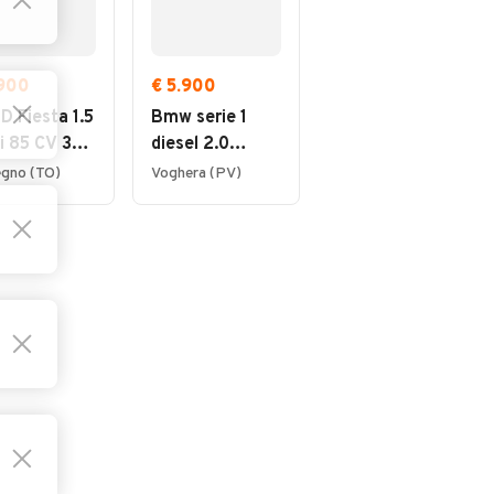
.900
€ 5.900
€ 2.000
 Fiesta 1.5
Bmw serie 1
Lancia Ypsilon
i 85 CV 3
diesel 2.0
1.3 Multijet 16V
te Van
cilindrata anno
Platino
egno (TO)
Voghera (PV)
Dorzano (BI)
iness
2013