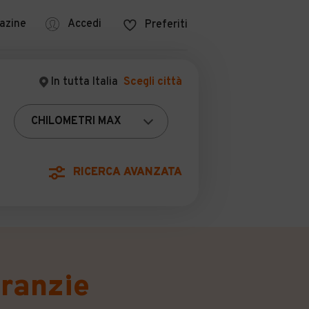
azine
Accedi
Preferiti
POCA
In tutta Italia
Scegli città
uale assenza della garanzia sulla vendita del
RICERCA AVANZATA
aranzie