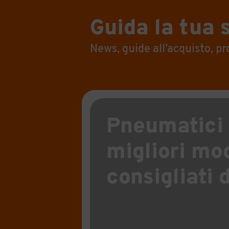
Guida la tua 
News, guide all’acquisto, pr
Pneumatici e
migliori mo
consigliati