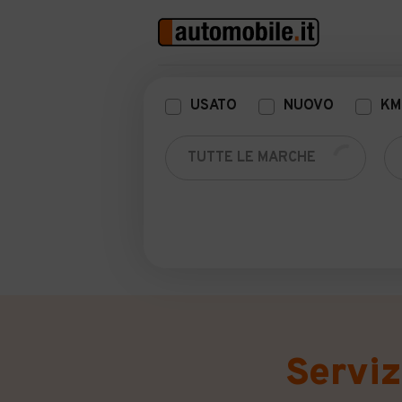
AUTO USATE
AUTO KM 0
A
USATO
NUOVO
KM
Solo auto con 
Solo da profess
Garanzia fornita esclusivamente dai venditori prof
veicolo.
Serviz