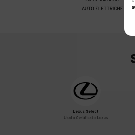
C
a
AUTO ELETTRICHE
Lexus Select
Usato Certificato Lexus