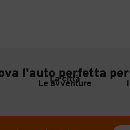
ova l'auto perfetta per
La città
Le avventure