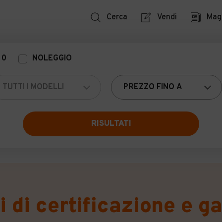
Cerca
Vendi
Mag
UTO NUOVE
NOLEGGIO A LUNGO TERMINE
AUTO D'E
 0
NOLEGGIO
garanzia.
ionisti.
essionali. automobile.it Srl non si assume nessuna responsabilità circa l'event
RISULTATI
i di certificazione e g