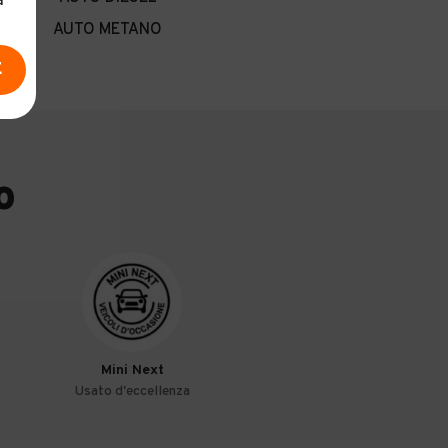
a
AUTO METANO
E
o
Mini Next
Toyota Approved
Usato d'eccellenza
Usato Certificato Toyo