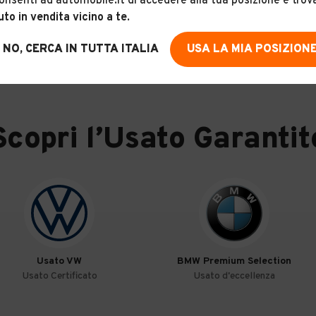
onsenti ad automobile.it di accedere alla tua posizione e trov
uto in vendita vicino a te
.
AUTO GPL
NO, CERCA IN TUTTA ITALIA
USA LA MIA POSIZION
Scopri l’Usato Garantit
Usato VW
BMW Premium Selection
Usato Certificato
Usato d'eccellenza