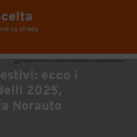
scelta
ove su strada
stivi: ecco i
delli 2025,
 da Norauto